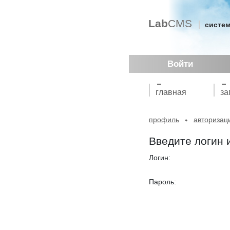
Lab
CMS
систем
Войти
главная
за
профиль
авторизац
Введите логин 
Логин:
Пароль: