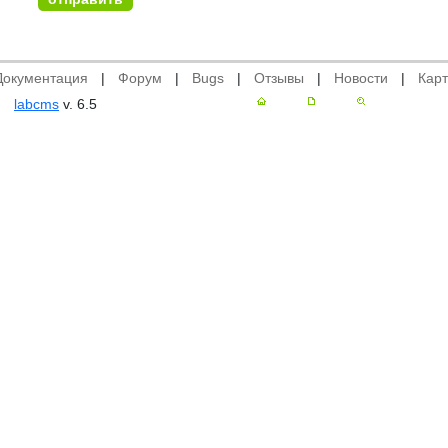
Документация
|
Форум
|
Bugs
|
Отзывы
|
Новости
|
Карт
labcms
v. 6.5