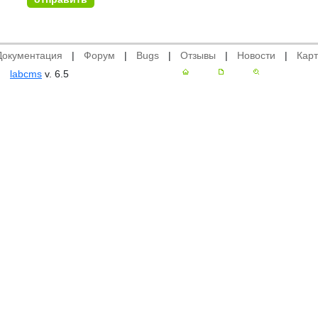
Документация
|
Форум
|
Bugs
|
Отзывы
|
Новости
|
Карт
labcms
v. 6.5