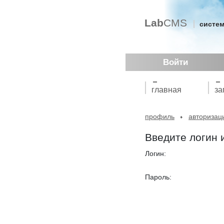
Lab
CMS
систем
Войти
главная
за
профиль
авторизац
Введите логин 
Логин:
Пароль: