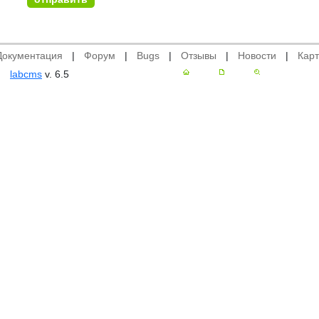
Документация
|
Форум
|
Bugs
|
Отзывы
|
Новости
|
Карт
labcms
v. 6.5