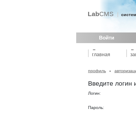
Lab
CMS
систем
Войти
главная
за
профиль
авторизац
Введите логин 
Логин:
Пароль: