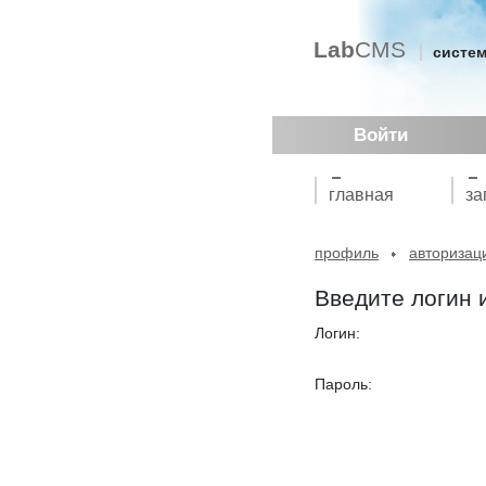
Lab
CMS
систем
Войти
главная
за
профиль
авторизац
Введите логин 
Логин:
Пароль: