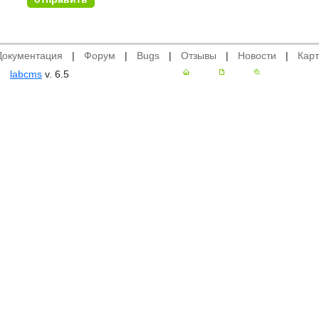
Документация
|
Форум
|
Bugs
|
Отзывы
|
Новости
|
Карт
labcms
v. 6.5