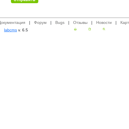
Документация
|
Форум
|
Bugs
|
Отзывы
|
Новости
|
Карт
labcms
v. 6.5