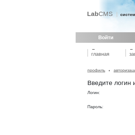
Lab
CMS
систем
Войти
главная
за
профиль
авторизац
Введите логин 
Логин:
Пароль: