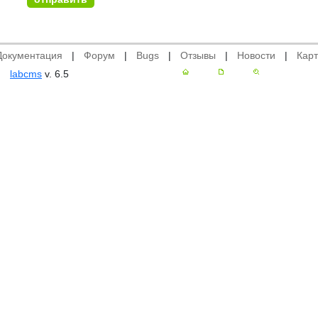
Документация
|
Форум
|
Bugs
|
Отзывы
|
Новости
|
Карт
labcms
v. 6.5