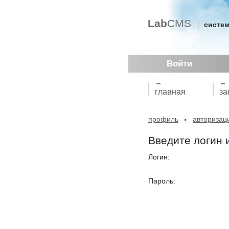
Lab
CMS
систем
Войти
главная
за
профиль
авторизац
Введите логин 
Логин:
Пароль: