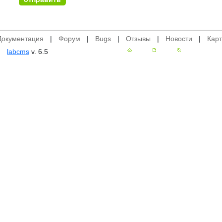
Документация
|
Форум
|
Bugs
|
Отзывы
|
Новости
|
Карт
labcms
v. 6.5