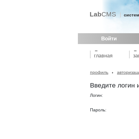
Lab
CMS
систем
Войти
главная
за
профиль
авторизац
Введите логин 
Логин:
Пароль: