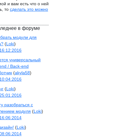
ой и вам есть что о ней
ь, то
сделать это можно
леднее в форуме
ыбрать модули для
а?
(
Loki
)
16:12:2016
ется универсальный
end / Back-end
ботчик
(
akyla58
)
10:04:2016
нг
(
Loki
)
25:01:2016
гу разобраться с
лением модуля
(
Loki
)
16:06:2014
дизайн!
(
Loki
)
08:06:2014