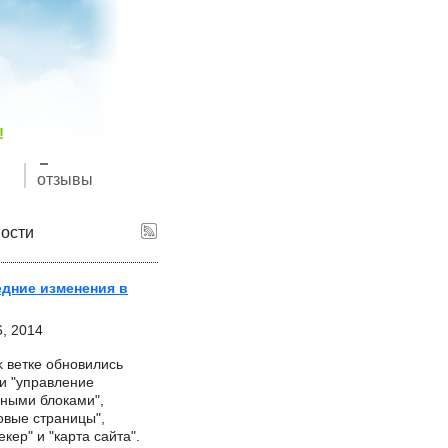
!
отзывы
ости
дние изменения в
6, 2014
k ветке обновились
и "управление
чными блоками",
овые страницы",
екер" и "карта сайта".