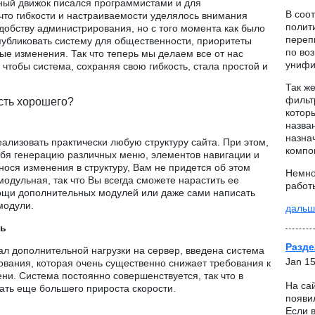
ный движок писался программистами и для
В соо
 что гибкости и настраиваемости уделялось внимания
полит
добству администрирования, но с того момента как было
переп
убликовать систему для общественности, приоритеты
по во
ые изменения. Так что теперь мы делаем все от нас
унифи
 чтобы система, сохраняя свою гибкость, стала простой и
Так ж
фильтр
есть хорошего?
которы
назва
назнач
ализовать практически любую структуру сайта. При этом,
компо
ебя генерацию различных меню, элементов навигации и
внося изменения в структуру, Вам не придется об этом
Немно
модульная, так что Вы всегда сможете нарастить ее
работ
щи дополнительных модулей или даже сами написать
модули.
дальш
ть
Разде
ал дополнительной нагрузки на сервер, введена система
Jan 15
ования, которая очень существенно снижает требования к
и. Система постоянно совершенствуется, так что в
На са
ть еще большего прироста скорости.
появи
Если 