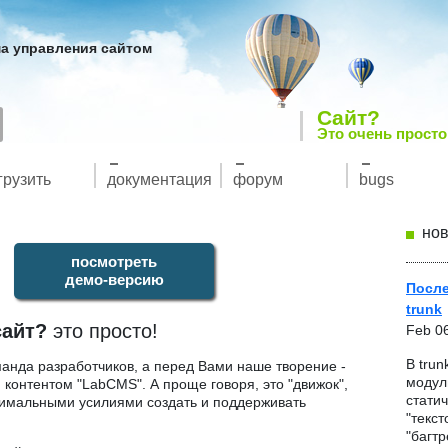
а управления сайтом
Сайт?
Это очень просто
грузить
документация
форум
bugs
нов
посмотреть
демо-версию
После
trunk
сайт?
это просто!
Feb 0
В trun
анда разработчиков, а перед Вами наше творение -
модул
контентом "LabCMS". А проще говоря, это "движок",
стати
имальными усилиями создать и поддерживать
"текст
"багтр