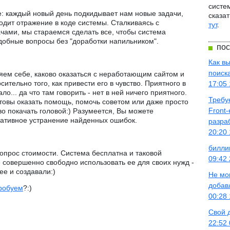
систем
е: каждый новый день подкидывает нам новые задачи,
сказат
дит отражение в коде системы. Сталкиваясь с
тут
.
чами, мы стараемся сделать все, чтобы система
добные вопросы без "доработки напильником".
пос
Как в
поиск
яем себе, каково оказаться с неработающим сайтом и
сительно того, как привести его в чувство. Приятного в
17:05 
о... да что там говорить - нет в ней ничего приятного.
Требу
товы оказать помощь, помочь советом или даже просто
Front-
о покачать головой:) Разумеется, Вы можете
ративное устранение найденных ошибок.
разра
20:20 
билли
опрос стоимости. Система бесплатна и таковой
09:42 
 совершенно свободно использовать ее для своих нужд -
ее и создавали:)
Не мо
добав
робуем
?:)
00:28 
Свой 
22:52 