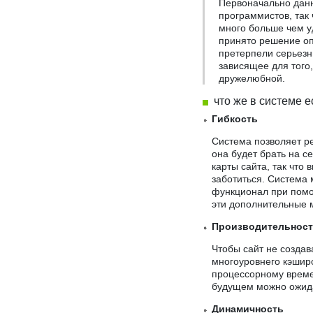
Первоначально дан
программистов, так
много больше чем у
принято решение оп
претерпели серьезн
зависящее для того,
дружелюбной.
что же в системе 
Гибкость
Система позволяет ре
она будет брать на с
карты сайта, так что 
заботиться. Система 
функционал при помо
эти дополнительные 
Производительнос
Чтобы сайт не создав
многоуровнего кэшир
процессорному времен
будущем можно ожида
Динамичность