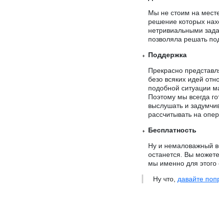
Мы не стоим на мест
решение которых нахо
нетривиальными зада
позволяла решать по
Поддержка
Прекрасно представл
безо всяких идей отно
подобной ситуации мал
Поэтому мы всегда го
выслушать и задумчив
рассчитывать на опе
Бесплатность
Ну и немаловажный в
останется. Вы можете
мы именно для этого 
Ну что,
давайте поп