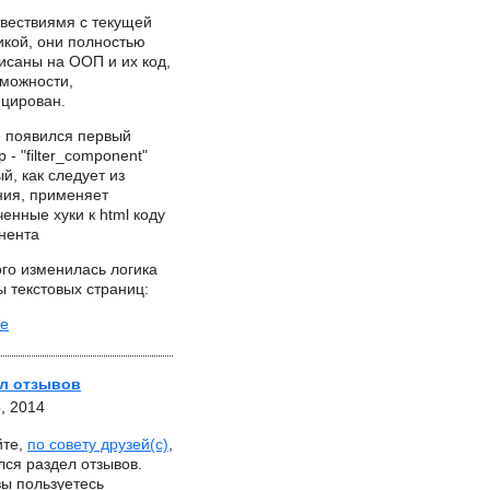
твествиямя с текущей
икой, они полностью
исаны на ООП и их код,
зможности,
цирован.
е появился первый
 - "filter_component"
й, как следует из
ния, применяет
енные хуки к html коду
нента
го изменилась логика
ы текстовых страниц:
е
л отзывов
, 2014
йте,
по совету друзей(с)
,
лся раздел отзывов.
вы пользуетесь