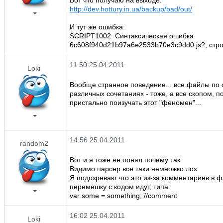
Вот что получаю на выходе:
http://dev.hottury.in.ua/backup/bad/out/
И тут же ошибка:
SCRIPT1002: Синтаксическая ошибка
6c608f940d21b97a6e2533b70e3c9dd0.js?, стро
11:50 25.04.2011
Loki
Вообще странное поведение... все файлы по 
различных сочетаниях - тоже, а все скопом, п
пристально поизучать этот "феномен"...
14:56 25.04.2011
random2
Вот и я тоже не понял почему так.
Видимо парсер все таки немножко лох.
Я подозреваю что это из-за комментариев в ф
перемешку с кодом идут, типа:
var some = something; //comment
16:02 25.04.2011
Loki