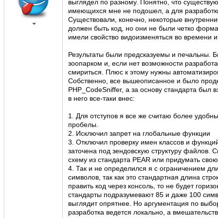
выглядел по разному. Понятно, что существую
имеющихся мне не подошел, а для разработки
Существовали, конечно, некоторые внутренние
должен быть код, но они не были четко форма
имели свойство видоизменяться во времени и,
Результаты были предсказуемы и печальны. Б
зоопарком и, если нет возможности разработа
смириться. Плюс к этому нужны автоматизиро
Собственно, все вышеописанное и было прод
PHP_CodeSniffer, а за основу стандарта был 
в него все-таки внес:
1. Для отступов я все же считаю более удобны
пробелы.
2. Исключил запрет на глобальные функции
3. Отключил проверку имен классов и функци
заточена под зендовскую структуру файлов. С
схему из стандарта PEAR или придумать свою
4. Так и не определился я с ограничением дл
символов, так как это стандартная длина стро
править код через консоль, то не будет гориз
стандарты подразумевают 85 и даже 100 симв
выглядит опрятнее. Но аргументация по выбо
разработка ведется локально, а вмешательств