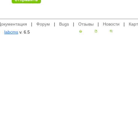
Документация
|
Форум
|
Bugs
|
Отзывы
|
Новости
|
Карт
labcms
v. 6.5