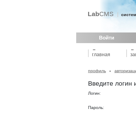
Lab
CMS
систем
Войти
главная
за
профиль
авторизац
Введите логин 
Логин:
Пароль: