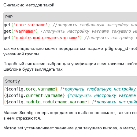
Синтаксис методов такой:
PHP
get
(
'core.varname'
)
//получить глобальную настройку va
get
(
'varname'
)
//получить настройку varname текущего м
get
(
'module.modulename.varname'
)
//получить настройку 
так же опционально может передаваться параметр $group_id что
указанной группы.
Подобный синтаксис выбран для унификации с синтасисом шабл
шаблоне будут выглядеть так:
Smarty
{
$config.
core
.
varname
}
{*получить глобальную настройку
{
$config.
current
.
varname
}
{*получить настройку varname
{
$config.
module
.
modulename
.
varname
}
{*получить настрой
Массив $config теперь передается в шаблон по ссылке, так что в
в нем отражаются.
Метод set устанавливает значение для текущего вызова, а метод 