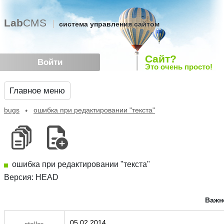
Lab
CMS
система управления сайтом
Сайт?
Войти
Это очень просто!
Главное меню
bugs
ошибка при редактировании "текста"
ошибка при редактировании "текста"
Версия: HEAD
Важн
05.02.2014
steller