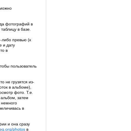
 можно
ода фотографий в
 таблицу в базе.
е-либо превью (к
е и дату
то в
чтобы пользователь
о не грузятся из-
оток в альбоме),
осмотр фото. Т.е.
 альбом, затем
с немного
величивась в
ии и она сразу
beg.org/photos
в