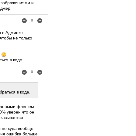
 изображениями и
еджер.
0
и в Админке.
чтобы не только
о
ься в коде.
0
раться в коде.
 данными флешем.
90% уверен что он
оказывается
ятно куда вообще
еня ошибка больше