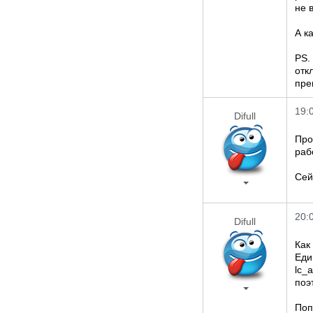
не 
А к
PS.
отк
пре
19:
Difull
Про
раб
Сей
20:
Difull
Как
Еди
lc_
поэ
Поп