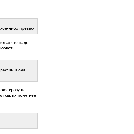
какое-либо превью
ется что надо
ьзовать.
графии и она
орая сразу на
л как их понятнее