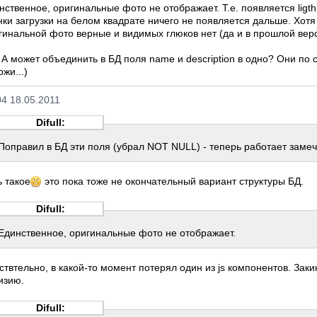
нственное, оригинальные фото не отображает. Т.е. появляется ligth
нки загрузки на белом квадрате ничего не появляется дальше. Хотя
гинальной фото верные и видимых глюков нет (да и в прошлой вер
. А может объединить в БД поля name и description в одно? Они по 
ожи...)
04 18.05.2011
Difull:
Поправил в БД эти поля (убрал NOT NULL) - теперь работает замеч
ь такое
это пока тоже не окончательный вариант структуры БД.
Difull:
Единственное, оригинальные фото не отображает.
ствтельно, в какой-то момент потерял один из js компонентов. Заки
изию.
Difull: