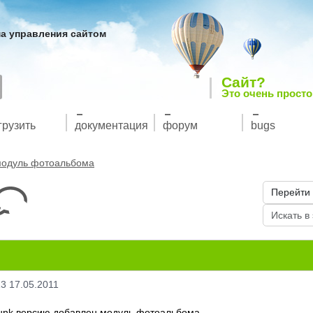
а управления сайтом
Сайт?
Это очень просто
грузить
документация
форум
bugs
одуль фотоальбома
13 17.05.2011
runk версию добавлен модуль фотоальбома.