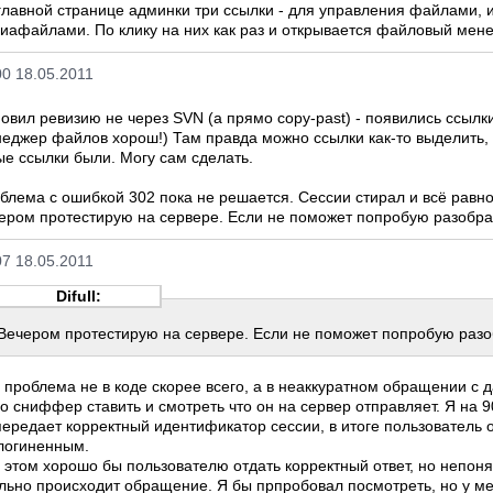
главной странице админки три ссылки - для управления файлами,
иафайлами. По клику на них как раз и открывается файловый мен
00 18.05.2011
овил ревизию не через SVN (а прямо copy-past) - появились ссылк
еджер файлов хорош!) Там правда можно ссылки как-то выделить, 
ые ссылки были. Могу сам сделать.
блема с ошибкой 302 пока не решается. Сессии стирал и всё равн
ером протестирую на сервере. Если не поможет попробую разобрат
07 18.05.2011
Difull:
Вечером протестирую на сервере. Если не поможет попробую разоб
 проблема не в коде скорее всего, а в неаккуратном обращении с
о сниффер ставить и смотреть что он на сервер отправляет. Я на 
передает корректный идентификатор сессии, в итоге пользователь 
логиненным.
 этом хорошо бы пользователю отдать корректный ответ, но непон
льно происходит обращение. Я бы прпробовал посмотреть, но у м