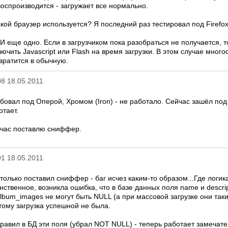
воспроизводится - загружает все нормально.
акой браузер используется? Я последний раз тестировал под Firefox
 И еще одно. Если в загрузчиком пока разобраться не получается, 
лючить Javascript или Flash на время загрузки. В этом случае мно
вратится в обычную.
08 18.05.2011
бовал под Оперой, Хромом (Iron) - не работало. Сейчас зашёл под F
отает.
час поставлю сниффер.
01 18.05.2011
 только поставил сниффер - баг исчез каким-то образом...Где логик
нственное, возникла ошибка, что в базе данных поля name и descri
album_images не могут быть NULL (а при массовой загрузке они так
тому загрузка успешной не была.
равил в БД эти поля (убрал NOT NULL) - теперь работает замечате