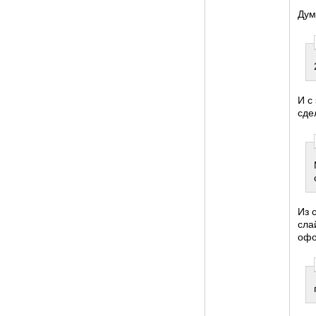
Дум
И с
сде
Из 
сла
офо