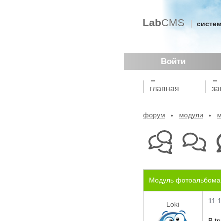
Lab
CMS
систем
Войти
главная
за
форум
модули
м
Модуль фотоальбома
11:
Loki
В t