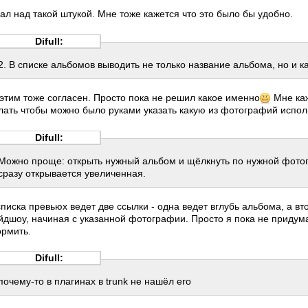
ал над такой штукой. Мне тоже кажется что это было бы удобно.
Difull:
2. В списке альбомов выводить не только название альбома, но и 
 этим тоже согласен. Просто пока не решил какое именно
Мне каж
лать чтобы можно было руками указать какую из фотографий испол
Difull:
Можно проще: открыть нужный альбом и щёлкнуть по нужной фото
сразу открывается увеличенная.
списка превьюх ведет две ссылки - одна ведет вглубь альбома, а вт
йдшоу, начиная с указанной фотографии. Просто я пока не придума
рмить.
Difull:
почему-то в плагинах в trunk не нашёл его