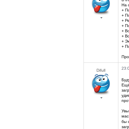
На 
+ П
+ П
+ Р
+ П
+ В
+ В
+ Э
+ П
Про
23:
Difull
Буд
Ещё
заг
уди
про
Увы
мас
бы 
заг