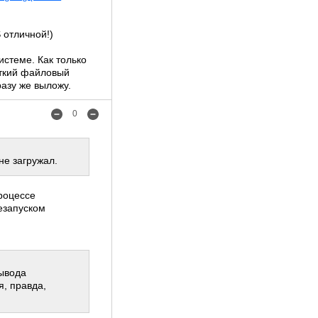
 отличной!)
истеме. Как только
аткий файловый
разу же выложу.
0
не загружал.
процессе
езапуском
вывода
я, правда,