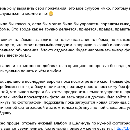
ерь хочу выразить свои пожелания, это моё сугубое имхо, поэтому
слушаться, а можно и нет
Было бы классно, если бы можно было бы управлять порядком выв
боме. Это вроде как не трудно делается, придётся, правда, править
В списке альбомов выводить не только название альбома, но и како
меру то, что стоит первым/последним в порядке вывода) и описани
леднего обновления. Что-то отдалённо будет напоминать вывод фо
езызвестном ВК.
сание и т.п. можно не добавлять, в принципе, но превью бы надо, 
 визуально понять о чём альбом.
Как сделано в последней версии пока посмотреть не смог (новые фот
проблемы выше, а базу я почистил, поэтому просто пока сижу без ф
в той, что видел вчера я бы хотел предложить немного упростить пр
о так: чтобы просмотреть фото на весь экран я должен был войти в
кнуть по фотографии, подождать пока загрузится новая страница 
личенной фотографией и затем только щёлкнув по ней снова она у
йдшоу.
но проще: открыть нужный альбом и щёлкнуть по нужной фотограф
рывается увеличенная. Кратенький пример у меня есть тут:
http://1