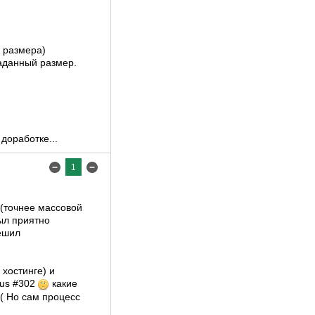
3 размера)
заданный размер.
доработке...
1
 (точнее массовой
был приятно
ешил
 хостинге) и
tus #302
какие
( Но сам процесс