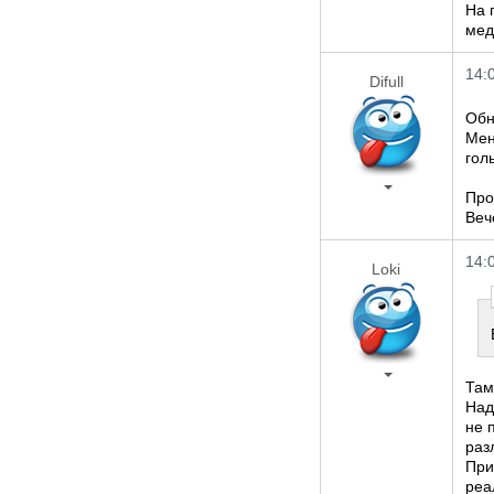
На 
мед
14:
Difull
Обн
Мен
гол
Про
Веч
14:
Loki
Там
Над
не 
раз
При
реа