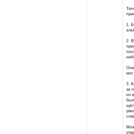
Теп
при
1. 
аль
2. 
при
пос
неб
Опи
мог
3. 
за 
но 
был
щёл
уве
сла
Мож
отк