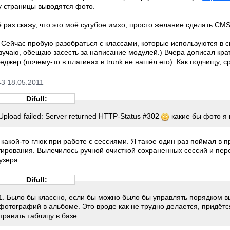
у страницы выводятся фото.
 раз скажу, что это моё сугубое имхо, просто желание сделать CMS
. Сейчас пробую разобраться с классами, которые используются в с
зучаю, обещаю засесть за написание модулей.) Вчера дописал кр
еджер (почему-то в плагинах в trunk не нашёл его). Как подчищу, с
43 18.05.2011
Difull:
Upload failed: Server returned HTTP-Status #302
какие бы фото я 
 какой-то глюк при работе с сессиями. Я такое один раз поймал в 
тирования. Вылечилось ручной очисткой сохраненных сессий и пер
узера.
Difull:
1. Было бы классно, если бы можно было бы управлять порядком 
фотографий в альбоме. Это вроде как не трудно делается, придётс
править таблицу в базе.