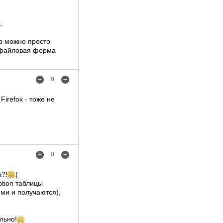
.
то можно просто
гофайловая форма
0
irefox - тоже не
0
а?!
(
ption таблицы
ими и получаются),
льно!