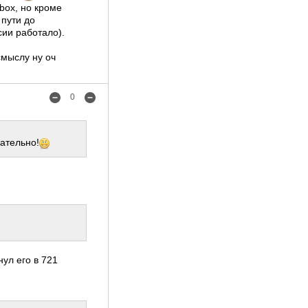
box, но кроме
 пути до
сии работало).
смыслу ну оч
0
ательно!
нул его в 721