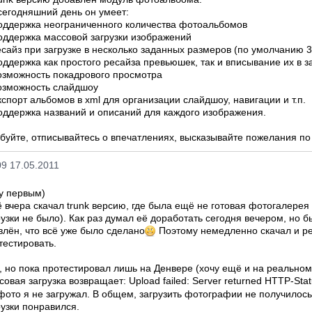
сегодняшний день он умеет:
оддержка неограниченного количества фотоальбомов
оддержка массовой загрузки изображений
есайз при загрузке в несколько заданных размеров (по умолчанию 
оддержка как простого ресайза превьюшек, так и вписывание их в 
озможность покадрового просмотра
озможность слайдшоу
кспорт альбомов в xml для организации слайдшоу, навигации и т.п.
оддержка названий и описаний для каждого изображения.
буйте, отписывайтесь о впечатлениях, высказывайте пожелания по 
09 17.05.2011
у первым)
 вчера скачал trunk версию, где была ещё не готовая фотогалерея
рузки не было). Как раз думал её доработать сегодня вечером, но 
влён, что всё уже было сделано
Поэтому немедленно скачал и р
тестировать.
, но пока протестировал лишь на Денвере (хочу ещё и на реальном
совая загрузка возвращает: Upload failed: Server returned HTTP-Sta
фото я не загружал. В общем, загрузить фотографии не получилось
рузки понравился.