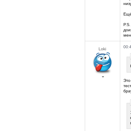
низ
Ещё
P.S
дои
мен
00:
Loki
Это
тес
бра