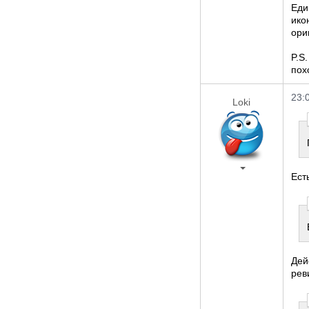
Еди
ико
ори
P.S
пох
23:
Loki
Ест
Дей
рев