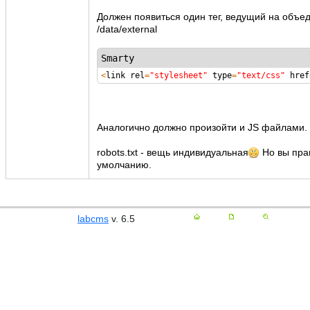
Должен появиться один тег, ведущий на объе
/data/external
Smarty
<
link rel
=
"stylesheet"
type
=
"text/css"
href
Аналогично должно произойти и JS файлами.
robots.txt - вещь индивидуальная
Но вы прав
умолчанию.
labcms
v. 6.5