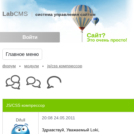
Lab
CMS
система управления сайтом
Сайт?
Войти
Это очень просто!
Главное меню
форум
модули
js/css компрессор
JS/CSS компрессор
20:08 24.05.2011
Difull
Здравствуй, Уважаемый Loki,