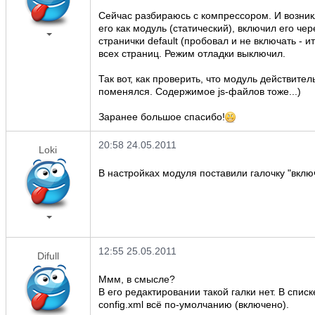
Сейчас разбираюсь с компрессором. И возникл
его как модуль (статический), включил его че
странички default (пробовал и не включать - и
всех страниц. Режим отладки выключил.
Так вот, как проверить, что модуль действите
поменялся. Содержимое js-файлов тоже...)
Заранее большое спасибо!
20:58 24.05.2011
Loki
В настройках модуля поставили галочку "вклю
12:55 25.05.2011
Difull
Ммм, в смысле?
В его редактировании такой галки нет. В спис
config.xml всё по-умолчанию (включено).