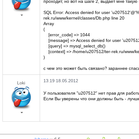
проходит, но вот на шаге 2, выдает мне такую
SQL Error: Access denied for user 'u207512'@'%
rek.ru/www/kernel/classes/Db.php line 20
Array
(
[error_code] => 1044
[message] => Access denied for user 'u207512
[query] => mysql_select_db()
[context] => /home/u207512/ter-rek.ru/www/ker
)
с чем это может быть связано? зараннее спас
13:19 18.05.2012
Loki
У пользователя "u207512" нет прав для работы
Если Вы уверены что они должны быть - лучше