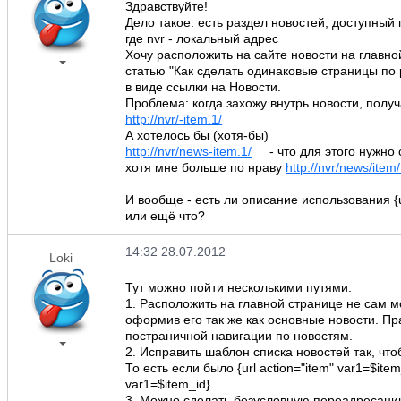
Здравствуйте!
Дело такое: есть раздел новостей, доступный
где nvr - локальный адрес
Хочу расположить на сайте новости на главно
статью "Как сделать одинаковые страницы по
в виде ссылки на Новости.
Проблема: когда захожу внутрь новости, полу
http://nvr/-item.1/
А хотелось бы (хотя-бы)
http://nvr/news-item.1/
- что для этого нужно 
хотя мне больше по нраву
http://nvr/news/item/
И вообще - есть ли описание использования {
или ещё что?
14:32 28.07.2012
Loki
Тут можно пойти несколькими путями:
1. Расположить на главной странице не сам мо
оформив его так же как основные новости. Пр
постраничной навигации по новостям.
2. Исправить шаблон списка новостей так, что
То есть если было {url action="item" var1=$item_
var1=$item_id}.
3. Можно сделать безусловную переадресацию