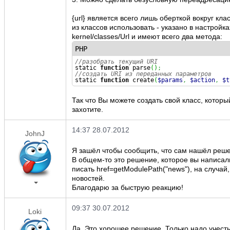
{url} является всего лишь оберткой вокруг кла
из классов использовать - указано в настройка
kernel/classes/Url и имеют всего два метода:
PHP
//разобрать текущий URI
static
function
parse
(
)
;
//создать URI из переданных параметров
static
function
create
(
$params
,
$action
,
$t
Так что Вы можете создать свой класс, котор
захотите.
14:37 28.07.2012
JohnJ
Я зашёл чтобы сообщить, что сам нашёл реш
В общем-то это решение, которое вы написали
писать href=getModulePath("news"), на случай
новостей.
Благодарю за быструю реакцию!
09:37 30.07.2012
Loki
Да. Это хорошее решение. Только надо учесть