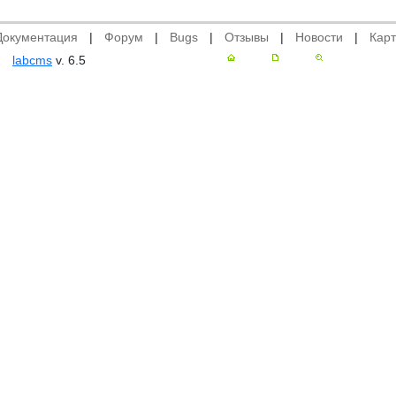
Документация
|
Форум
|
Bugs
|
Отзывы
|
Новости
|
Карт
labcms
v. 6.5