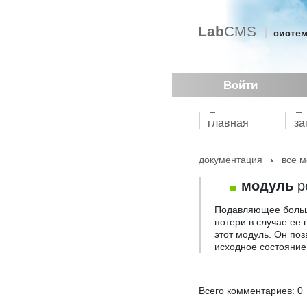
Lab
CMS
систем
Войти
главная
за
документация
все 
модуль
р
Подавляющее больш
потери в случае ее
этот модуль. Он поз
исходное состояние 
Всего комментариев: 0