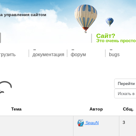
а управления сайтом
Сайт?
Это очень просто
грузить
документация
форум
bugs
Тема
Автор
Сбщ.
3
SpauN