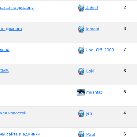
татье по дизайну
2
JohnJ
то джэпега
3
lemast
лона
7
Log_Off_2000
bCMS
6
Loki
8
mushtat
уля новостей
4
jen
ны сайта и админки
6
Paul