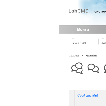
Lab
CMS
систем
Войти
главная
за
форум
дизайн
Свой дизайн!