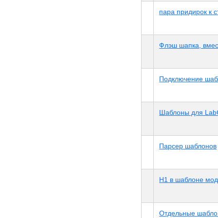
пара придирок к с
Флэш шапка, вмес
Подключение шаб
Шаблоны для La
Парсер шаблонов
H1 в шаблоне мод
Отдельные шабло